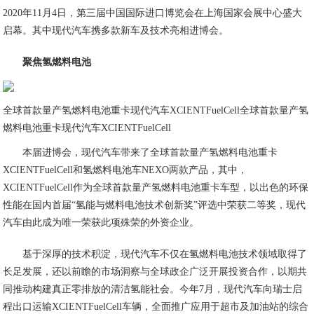
2020年11月4日，第三届中国国际进口博览会在上海国家会展中心盛大
启幕。其中现代汽车携多款新车及技术亮相进博会。
聚焦氢燃料电池
全球首款量产氢燃料电池重卡现代汽车XCIENTFuelCell全球首款量产氢
燃料电池重卡现代汽车XCIENTFuelCell
本届进博会，现代汽车带来了全球首款量产氢燃料电池重卡
XCIENTFuelCell和氢燃料电池车NEXO两款产品，其中，
XCIENTFuelCell作为全球首款量产氢燃料电池重卡车型，以出色的环保
性能在国内首届“氢能与燃料电池技术创新奖”评选中荣获二等奖，现代
汽车由此成为唯一荣获此项殊荣的外资企业。
基于深厚的技术积淀，现代汽车不仅在氢燃料电池技术领域取得了
长足发展，还以前瞻的市场洞察与全球政企广泛开展投资合作，以期共
同推动构建真正零排放的清洁氢能社会。今年7月，现代汽车向瑞士启
程出口运输XCIENTFuelCell车辆，全面推广应用于超市及加油站的综合