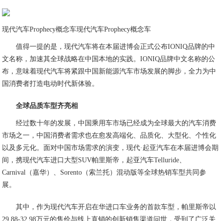
现代汽车Prophecy概念车现代汽车Prophecy概念车
值得一提的是，现代汽车将在本届进博会正式公布IONIQ品牌的中
文名称，加速其全球战略在中国本地的实践。IONIQ品牌中文名称的公
布，意味着现代汽车将紧跟中国新能源汽车市场发展的脚步，全力为中
国消费者打造电动时代新体验。
全球品质车型齐亮相
经过数十年的发展，中国乘用车市场已经成为全球最大的汽车消费
市场之一，中国消费者需求也在愈发高端化、品质化、大型化、个性化
以及多元化。面对中国市场需求的演变，现代·起亚汽车在本届进博会期
间，携现代汽车进口大型SUV帕里斯帝，起亚汽车Telluride、
Carnival（嘉华）、Sorento（索兰托）混动版等全球热销车型共同参
展。
其中，作为现代汽车开启在华进口车业务的首款车型，帕里斯帝以
29.88-32.98万元的售价与线上直销的创新销售渠道问世，受到了广泛关