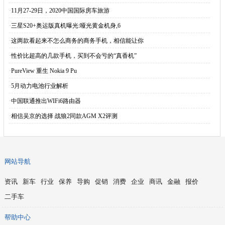
·
11月27-29日，2020中国国际房车旅游
·
三星S20+奥运版真机曝光:哑光黄金机身,6
·
这两款看起来不怎么商务的商务手机，相信能让你
·
性价比超高的几款手机，买到不会亏的“真香机”
·
PureView 重生 Nokia 9 Pu
·
5月动力电池行业解析
·
中国联通推出WIFi6路由器
·
相信吴京的选择 战狼2同款AGM X2评测
网站导航
资讯
新车
行业
保养
导购
促销
消费
企业
商讯
金融
报价
二手车
帮助中心