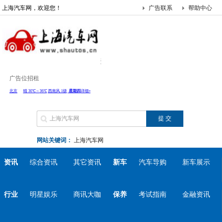
上海汽车网，欢迎您！
广告联系
帮助中心
广告位招租
网站关键词：
上海汽车网
资讯
综合资讯
其它资讯
新车
汽车导购
新车展示
行业
明星娱乐
商讯大咖
保养
考试指南
金融资讯