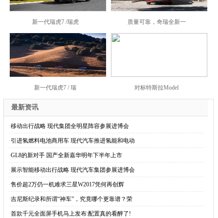
新一代瑞虎7 /瑞虎
质量可靠，奇瑞全新一
新一代瑞虎7 / 瑞
对标特斯拉Model
最新资讯
·
移动出行战略 现代集团全明星阵容参展进博会
·
引进氢燃料电池商用车 现代汽车推进氢能和电动
·
GL8的新对手 国产全新嘉华明年下半年上市
·
展示智能移动出行战略 现代汽车集团参展进博会
·
售价超2万仍一机难求三星W2017凭何再创辉
·
吉尼斯纪录和所谓“神车”，究竟哪个更靠谱？荣
·
首款千元全面屏手机马上发布:配置真的看醉了!