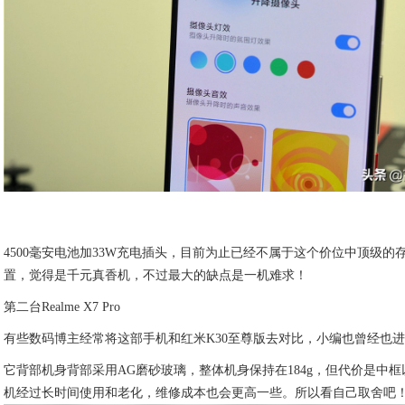
4500毫安电池加33W充电插头，目前为止已经不属于这个价位中顶级的存
置，觉得是千元真香机，不过最大的缺点是一机难求！
第二台Realme X7 Pro
有些数码博主经常将这部手机和红米K30至尊版去对比，小编也曾经也进行
它背部机身背部采用AG磨砂玻璃，整体机身保持在184g，但代价是中框
机经过长时间使用和老化，维修成本也会更高一些。所以看自己取舍吧！性