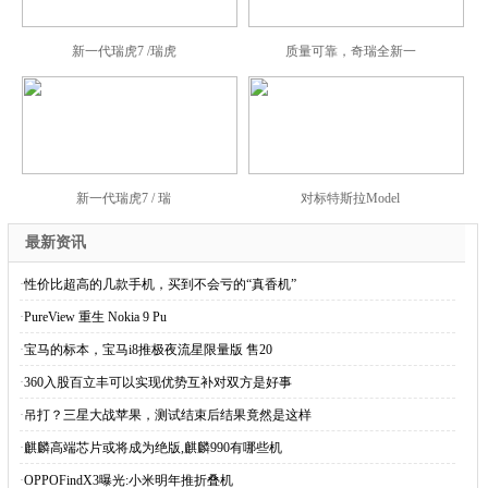
新一代瑞虎7 /瑞虎
质量可靠，奇瑞全新一
新一代瑞虎7 / 瑞
对标特斯拉Model
最新资讯
·
性价比超高的几款手机，买到不会亏的“真香机”
·
PureView 重生 Nokia 9 Pu
·
宝马的标本，宝马i8推极夜流星限量版 售20
·
360入股百立丰可以实现优势互补对双方是好事
·
吊打？三星大战苹果，测试结束后结果竟然是这样
·
麒麟高端芯片或将成为绝版,麒麟990有哪些机
·
OPPOFindX3曝光:小米明年推折叠机