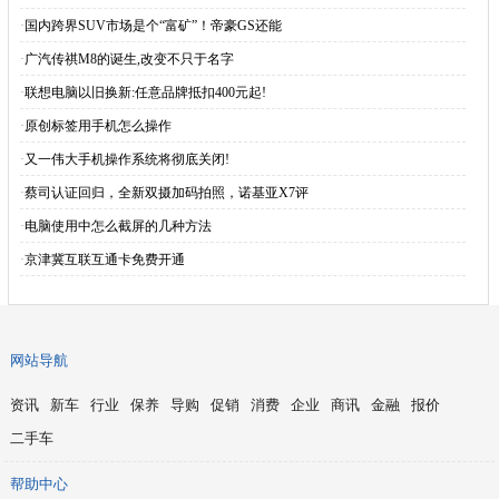
·
国内跨界SUV市场是个“富矿”！帝豪GS还能
·
广汽传祺M8的诞生,改变不只于名字
·
联想电脑以旧换新:任意品牌抵扣400元起!
·
原创标签用手机怎么操作
·
又一伟大手机操作系统将彻底关闭!
·
蔡司认证回归，全新双摄加码拍照，诺基亚X7评
·
电脑使用中怎么截屏的几种方法
·
京津冀互联互通卡免费开通
网站导航
资讯
新车
行业
保养
导购
促销
消费
企业
商讯
金融
报价
二手车
帮助中心