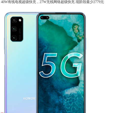
40W有线电视超级快充，27W无线网络超级快充.现阶段最少2779元