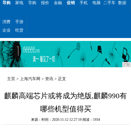
导购
家电
导购
报价
金融
促销
手机
电脑
二手车
数据
消费
手游
企业
吃货
广告
主页
>
上海汽车网
>
资讯
> 正文
麒麟高端芯片或将成为绝版,麒麟990有
哪些机型值得买
来源：时间：2020-11-12 12:27:19
阅读：1934