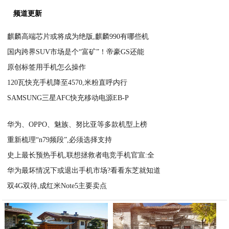
频道更新
麒麟高端芯片或将成为绝版,麒麟990有哪些机
国内跨界SUV市场是个“富矿”！帝豪GS还能
2020-11-12
原创标签用手机怎么操作
2020-11-12
120瓦快充手机降至4570,米粉直呼内行
2020-11-12
SAMSUNG三星AFC快充移动电源EB-P
2020-11-12
2020-11-12
华为、OPPO、魅族、努比亚等多款机型上榜
重新梳理“n79频段”,必须选择支持
2020-11-12
史上最长预热手机,联想拯救者电竞手机官宣:全
2020-11-12
华为最坏情况下或退出手机市场?看看东芝就知道
2020-11-12
双4G双待,成红米Note5主要卖点
2020-11-12
2020-11-12