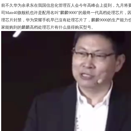
前不久华为余承东在我国信息化管理百人会今年高峰会上提到，九月将
司Mate40旗舰机也许是配用名叫“麟麟9000”的最终一代高档处理芯片
理芯片封禁，华为荣耀手机早已沒有处理芯片了，麟麟9000的生产能力
家能购到的麟麟高档处理芯片有什么值得购买型号。