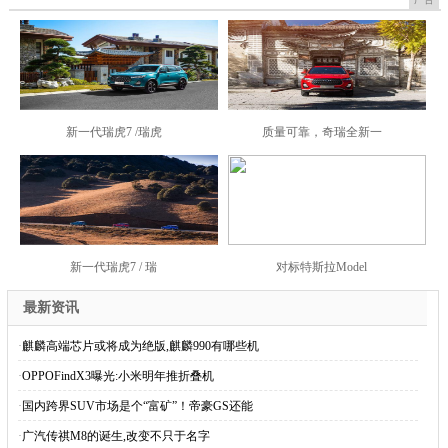
新一代瑞虎7 /瑞虎
质量可靠，奇瑞全新一
新一代瑞虎7 / 瑞
对标特斯拉Model
最新资讯
·
麒麟高端芯片或将成为绝版,麒麟990有哪些机
·
OPPOFindX3曝光:小米明年推折叠机
·
国内跨界SUV市场是个“富矿”！帝豪GS还能
·
广汽传祺M8的诞生,改变不只于名字