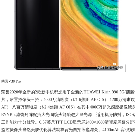
荣誉V30 Pro
荣誉2020年全新的2款新手机都选用了全新的HUAWEI Kirin 990 5G(麒麟9
片，后置摄像头三摄：4000万清晰度（f/1.6焦距 AF OIS） 1200万清晰度（
AF） 八百万清晰度（f/2.4焦距 AF OIS）在其中4000万超光感应摄像
RYYBps滤镜列阵配搭大光圈镜头能融进大量光源，适用机身防抖，ISO达到
工作能力十分优异。6.57英尺TFT LCD显示屏2400×1080清晰度屏幕
监控摄像头当然美肤优化算法就算背光自拍照也漂亮。4100mAh 容积