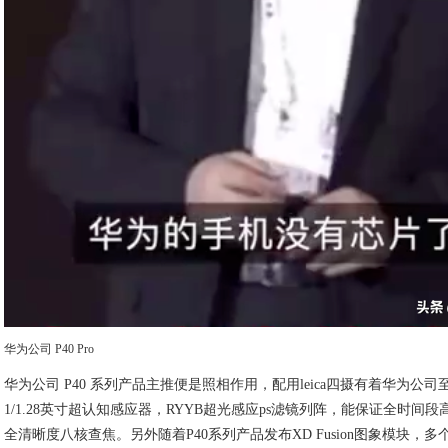
华为公司 P40 Pro
华为公司 P40 系列产品主推便是照相作用，配用leica四摄有着华为公司
1/1.28英寸超认知感应器，RYYB超光感应ps滤镜列阵，能保证全时间
全清晰度八核查焦。另外随着P40系列产品发布XD Fusion图象模块，