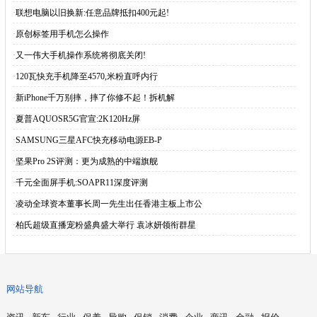
·
联想电脑以旧换新:任意品牌抵扣400元起!
·
原创标签用手机怎么操作
·
又一伟大手机操作系统将彻底关闭!
·
120瓦快充手机降至4570,米粉直呼内行
·
新iPhone千万别摔，摔了你修不起！拆机解
·
夏普AQUOSR5G官宣:2K120Hz屏
·
SAMSUNG三星AFC快充移动电源EB-P
·
坚果Pro 2S评测：更为成熟的中端旗舰
·
千元全面屏手机:SOAPR11深度评测
·
凌动全球资本董事长周一先生出任香港主板上市公
·
柏氏超级直播宠粉盛典盛大举行 袁冰妍领衔群星
网站导航