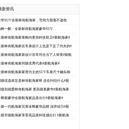
最新资讯
豪华SUV全新林肯航海家，空间方面毫不逊色
独树一帜：全新林肯航海家豪华SUV
全新林肯航海家座舱内更加科技前卫#新航海家#
全新林肯航海家在车身设计上也是下足了功夫的#
全新林肯航海家新设计非常符合当下人审美#新航
全新林肯航海家同级优秀代表#新航海家#
全新林肯航海家家用为主的SUV车身尺寸确实相
同级优选肯定是林肯航海家呀 还在纠结什么#新
同级别就爱林肯航海家 更高级更豪华#新航海家
诠释新豪华全新航海家品质出行#新航海家#
全新一代航海家完美诠释豪华品牌 澎湃动力#新
全新升级航海家享受高品质科技感出行 #新航海