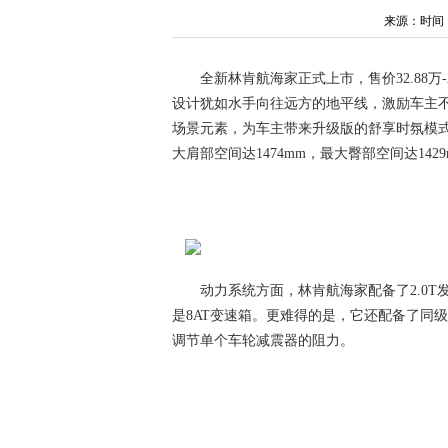
来源：时间：202
全新林肯航海家正式上市，售价32.88万
设计犹如水手向往远方的地平线，激励车主不断探索
场景元素，为车主带来升级版的舒享时氛模式
大肩部空间达1474mm，最大臀部空间达1
动力系统方面，林肯航海家配备了2.0T
是8AT变速箱。更难得的是，它还配备了同级
调节单个车轮减震器的阻力。