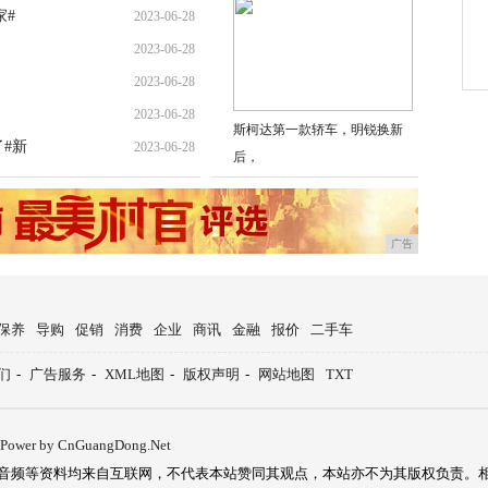
家#
2023-06-28
2023-06-28
2023-06-28
2023-06-28
斯柯达第一款轿车，明锐换新
#新
2023-06-28
后，
广告
保养
导购
促销
消费
企业
商讯
金融
报价
二手车
们
-
广告服务
-
XML地图
-
版权声明
-
网站地图
TXT
Power by CnGuangDong.Net
音频等资料均来自互联网，不代表本站赞同其观点，本站亦不为其版权负责。