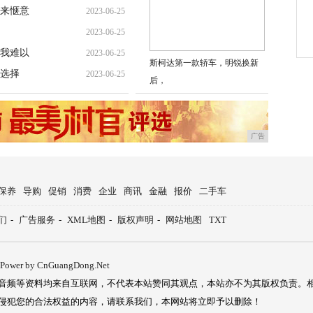
来惬意
2023-06-25
2023-06-25
我难以
2023-06-25
斯柯达第一款轿车，明锐换新
选择
2023-06-25
后，
广告
保养
导购
促销
消费
企业
商讯
金融
报价
二手车
们
-
广告服务
-
XML地图
-
版权声明
-
网站地图
TXT
Power by CnGuangDong.Net
音频等资料均来自互联网，不代表本站赞同其观点，本站亦不为其版权负责。
侵犯您的合法权益的内容，请联系我们，本网站将立即予以删除！