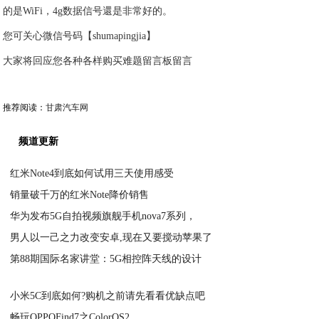
的是WiFi，4g数据信号還是非常好的。
您可关心微信号码【shumapingjia】
大家将回应您各种各样购买难题留言板留言
推荐阅读：
甘肃汽车网
频道更新
红米Note4到底如何试用三天使用感受
销量破千万的红米Note降价销售
2020-09-12
华为发布5G自拍视频旗舰手机nova7系列，
2020-09-12
男人以一己之力改变安卓,现在又要搅动苹果了
2020-09-12
第88期国际名家讲堂：5G相控阵天线的设计
2020-09-12
2020-09-12
小米5C到底如何?购机之前请先看看优缺点吧
畅玩OPPOFind7之ColorOS2
2020-09-11