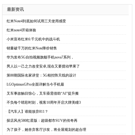
最新资讯
·
红米Note4到底如何试用三天使用感受
·
红米note4开箱体验
·
小米宣布红米6:千元机中的战斗机
·
销量破千万的红米Note降价销售
·
华为发布5G自拍视频旗舰手机nova7系列，
·
男人以一己之力改变安卓,现在又要搅动苹果了
·
第88期国际名家讲堂：5G相控阵天线的设计
·
LGOptimusGPro全面详解当今手机最
·
叉车事故触目惊心，叉车亟需借助“AI”提升搬
·
不负每个睛彩时刻，视客10周年开启大牌美瞳3
·
【汽车人】谁能放弃811？
·
探店风光580红星版：超级都市SUV的传奇再
·
为了孩子，她舍弃客厅沙发，将全屋规划的超合理