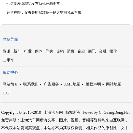
·
七夕妻爱:荣耀7i发布新机开箱图赏
·
开学在即，父母是时候准备一辆大空间私家车啦
网站导航
资讯
新车
行业
保养
导购
促销
消费
企业
商讯
金融
报价
二手车
帮助中心
网站简介
-
联系我们
-
广告服务
-
XML地图
-
版权声明
-
网站地图
TXT
Copyright © 2015-2019
上海汽车网
版权所有
Power by CnGuangDong.Net
免责声明：上海汽车网所有文字、图片、视频、音频等资料均来自互联网，
不代表本站赞同其观点，本站亦不为其版权负责。相关作品的原创性、文中