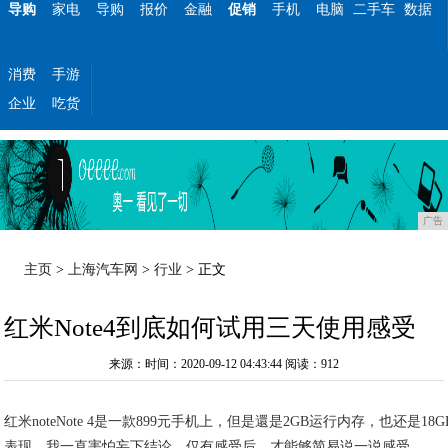
导购
家电
导购
报价
金融
促销
手机
电脑
二手车
数据
消费
手游
企业
吃货
广告
主页
>
上海汽车网
>
行业
> 正文
红米Note4到底如何试用三天使用感受
来源：时间：2020-09-12 04:43:44
阅读：912
红米noteNote 4是一款899元手机上，但是還是2GB运行内存，也还是1
表现，我一直害怕妄下结论，仅有感受后，才能够简易说一说感受。