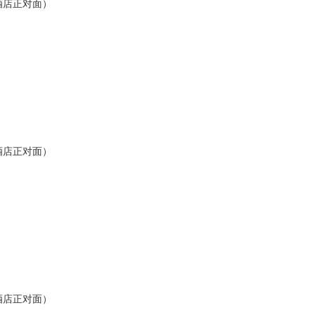
酒店正对面）
酒店正对面）
酒店正对面）