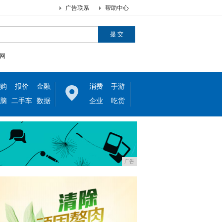
广告联系
帮助中心
网
购
报价
金融
消费
手游
脑
二手车
数据
企业
吃货
广告