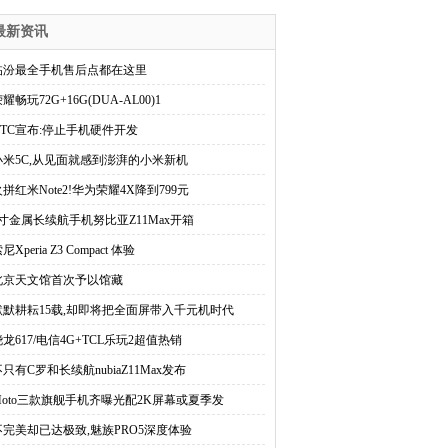
最新资讯
临汾最全手机售后点都在这里
耀畅玩72G+16G(DUA-AL00)1
HTC宣布:停止手机硬件开发
小米5C,从见面就感到澎湃的小米新机
拼红米Note2!华为荣耀4X降到799元
6寸金属长续航手机努比亚Z11Max开箱
尼Xperia Z3 Compact 体验
北京天文馆首次予以馆藏
默默耕耘15载,却即将把全面屏带入千元机时代
骁龙617/电信4G+TCL乐玩2超值热销
只有C罗和长续航nubiaZ11Max发布
Moto三款旗舰手机齐曝光配2K屏幕或夏季发
不完美却已达极致,魅族PRO5深度体验