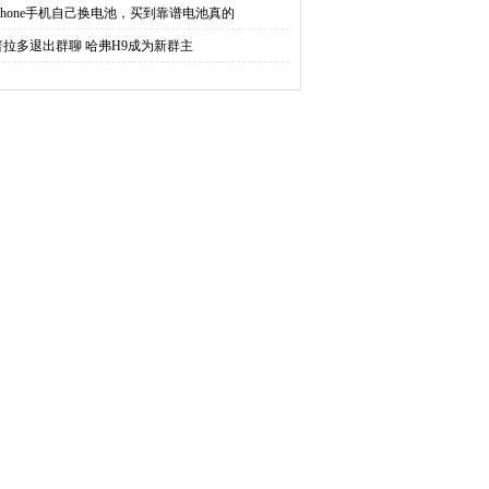
iphone手机自己换电池，买到靠谱电池真的
普拉多退出群聊 哈弗H9成为新群主