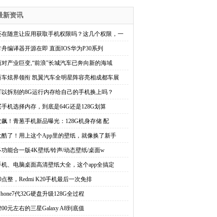
最新资讯
还在随意让应用获取手机权限吗？这几个权限，一
方舟编译器开源在即 直面IOS华为P30系列
面对产业巨变,“前浪”长城汽车已奔向新的海域
新车炫界领衔 凯翼汽车全明星阵容亮相成都车展
可以拆别的8G运行内存给自己的手机换上吗？
买手机选择内存，到底是64G还是128G划算
发飙！青葱手机新品曝光：128G机身存储 配
太酷了！用上这个App里的壁纸，就像换了新手
多功能合一版4K壁纸/铃声/动态壁纸/桌面w
手机、电脑桌面高清壁纸大全，这个app全搞定
10点整，Redmi K20手机最后一次免排
Phone7代32G硬盘升级128G全过程
200元左右的三星Galaxy A8到底值