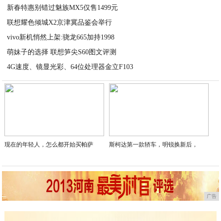
新春特惠别错过魅族MX5仅售1499元
联想耀色倾城X2京津冀品鉴会举行
2020-09-05
vivo新机悄然上架:骁龙665加持1998
2020-09-05
萌妹子的选择 联想笋尖S60图文评测
2020-09-05
4G速度、镜显光彩、64位处理器金立F103
2020-09-05
2020-09-05
现在的年轻人，怎么都开始买帕萨
斯柯达第一款轿车，明锐换新后，
广告