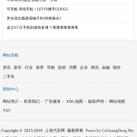
·
小米MIX3预售,售罄不到一分钟!
·
可导航 寻找手机！LEVI'S携手GOOGL
·
罗永浩出面辟谣锤子ROM将推出1
·
金立S5.5L手机到底有多薄？薄薄薄薄薄薄薄
网站导航
资讯
新车
行业
保养
导购
促销
消费
企业
商讯
金融
报价
二手车
帮助中心
网站简介
-
联系我们
-
广告服务
-
XML地图
-
版权声明
-
网站地图
TXT
Copyright © 2015-2019
上海汽车网
版权所有
Power by CnGuangDong.Net