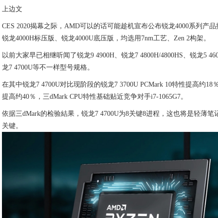
上边文
CES 2020揭幕之际，AMD可以的话可能趁机宣布公布锐龙4000系列产
锐龙4000H标压版、锐龙4000U底压版，均选用7nm工艺、Zen 2构架。
以前大家早已相继听闻了锐龙9 4900H、锐龙7 4800H/4800HS、锐龙5 460
龙7 4700U等不一样型号规格。
在其中锐龙7 4700U对比现阶段的锐龙7 3700U PCMark 10特性提高约
提高约40％，三dMark CPU特性基础贴近竞争对手i7-1065G7。
依据三dMark的检验結果，锐龙7 4700U为8关键8进程，这也将是轻薄
关键。