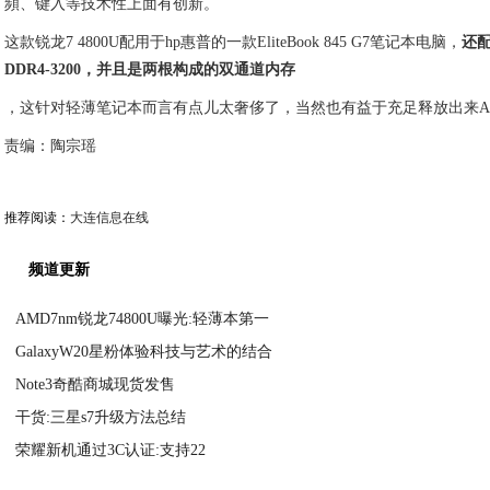
頻、键入等技术性上面有创新。
这款锐龙7 4800U配用于hp惠普的一款EliteBook 845 G7笔记本电脑，
还配
DDR4-3200，并且是两根构成的双通道内存
，这针对轻薄笔记本而言有点儿太奢侈了，当然也有益于充足释放出来A
责编：陶宗瑶
推荐阅读：
大连信息在线
频道更新
AMD7nm锐龙74800U曝光:轻薄本第一
GalaxyW20星粉体验科技与艺术的结合
2020-09-06
Note3奇酷商城现货发售
2020-09-06
干货:三星s7升级方法总结
2020-09-06
荣耀新机通过3C认证:支持22
2020-09-06
2020-09-06