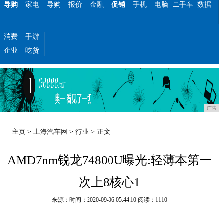
导购
家电
导购
报价
金融
促销
手机
电脑
二手车
数据
消费
手游
企业
吃货
广告
主页
>
上海汽车网
>
行业
> 正文
AMD7nm锐龙74800U曝光:轻薄本第一
次上8核心1
来源：时间：2020-09-06 05:44:10
阅读：1110