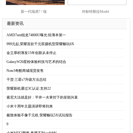
新一代瑞虎7 / 瑞
对标特斯拉Model
最新资讯
·
AMD7nm锐龙74800U曝光:轻薄本第一
·
999元起,荣耀首款千元双摄机型荣耀畅玩6X
·
金立厚积薄发15年创新从未停止
·
GalaxyW20星粉体验科技与艺术的结合
·
Note3奇酷商城现货发售
·
干货:三星s7升级方法总结
·
荣耀新机通过3C认证:支持22
·
索尼大法就是好：平井一夫掌控下的皇朝兴衰
·
小米十周年主题演讲即将到来
·
极致体验不像千元机 荣耀畅玩5X试玩报告
·
9