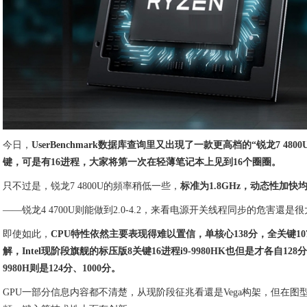
今日，
UserBenchmark数据库查询里又出現了一款更高档的“锐龙7 480
键，可是有16进程，大家将第一次在轻薄笔记本上见到16个圈圈。
只不过是，锐龙7 4800U的頻率稍低一些，
标准为1.8GHz，动态性加快均值
——锐龙4 4700U则能做到2.0-4.2，来看电源开关线程同步的危害還是
即使如此，
CPU特性依然主要表现得难以置信，单核心138分，全关键10
解，Intel现阶段旗舰的标压版8关键16进程i9-9980HK也但是才各自128分、
9980H则是124分、1000分。
GPU一部分信息内容都不清楚，从现阶段征兆看還是Vega构架，但在图