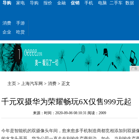
导购
家电
导购
报价
金融
促销
手机
电脑
二手车
数据
消费
手游
企业
吃货
广告
主页
>
上海汽车网
>
消费
> 正文
千元双摄华为荣耀畅玩6X仅售999元起
来源：时间：2020-09-06 08:10:31
阅读：2009
今年是智能机的双摄像头年间，愈来愈多手机制造商都竞相添加到双摄
的水龙头哥哥，华为公司一直走在别的生产商前边。如今，当别的生产