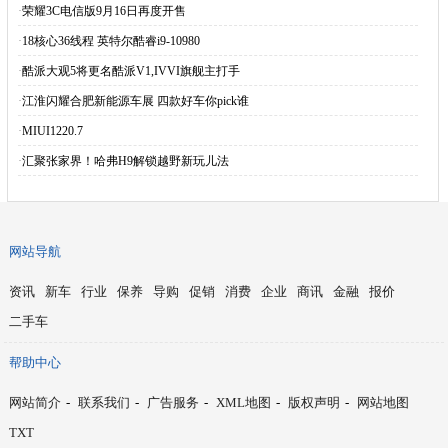
·
荣耀3C电信版9月16日再度开售
·
18核心36线程 英特尔酷睿i9-10980
·
酷派大观5将更名酷派V1,IVVI旗舰主打手
·
江淮闪耀合肥新能源车展 四款好车你pick谁
·
MIUI1220.7
·
汇聚张家界！哈弗H9解锁越野新玩儿法
网站导航
资讯
新车
行业
保养
导购
促销
消费
企业
商讯
金融
报价
二手车
帮助中心
网站简介
-
联系我们
-
广告服务
-
XML地图
-
版权声明
-
网站地图
TXT