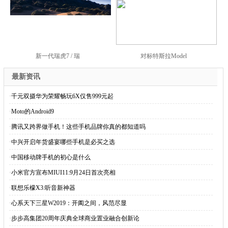
新一代瑞虎7 / 瑞
对标特斯拉Model
最新资讯
·
千元双摄华为荣耀畅玩6X仅售999元起
·
Moto的Android9
·
腾讯又跨界做手机！这些手机品牌你真的都知道吗
·
中兴开启年货盛宴哪些手机是必买之选
·
中国移动牌手机的初心是什么
·
小米官方宣布MIUI11:9月24日首次亮相
·
联想乐檬X3:听音新神器
·
心系天下三星W2019：开阖之间，风范尽显
·
步步高集团20周年庆典全球商业置业融合创新论