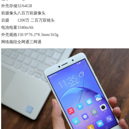
外壳存储
32/64GB
前摄像头
八百万前摄像头
后摄
1200万 二百万双镜头
电池电量
3340mAh
外壳规格
150.9*76.2*8.3mm/163g
网络频段
全网通三网通