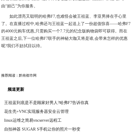
由“妲己”为你服务。
如此漂亮又聪明的哈弗F7,也难怪会被王祖蓝、李亚男捧在手心里
了。在直播过程中,哈弗还与王祖蓝一起送上了一份超值惊喜——哈弗F7
的4000元购车优惠,只需购买一个7.7元的纪念版购物袋即可获得。而在
王祖蓝之后,下一位哈弗F7联手的神秘大咖又将是谁,会带来怎样的优惠
呢?我们不妨拭目以待。
推荐阅读：
黔南都市网
频道更新
王祖蓝到底是不是顾家好男人?哈弗F7告诉你真
花生壳+VNC实现服务器安全云管理
2020-08-15
linux运维之简易vncserver远程工
2020-08-15
自拍神器 SUGAR S手机让你的照片一秒变
2020-08-15