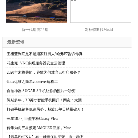
新一代瑞虎7 / 瑞
对标特斯拉Model
最新资讯
·
王祖蓝到底是不是顾家好男人?哈弗F7告诉你真
·
花生壳+VNC实现服务器安全云管理
·
2020年末将关闭，谷歌为何放弃云打印服务？
·
linux运维之简易vncserver远程工
·
自拍神器 SUGAR S手机让你的照片一秒变
·
阔别多年，3.3英寸智能手机回归！网友：太漂
·
打破手机销售低迷局势，魅族16单日销量破万！
·
三星18.4寸巨型平板Galaxy View
·
传华为向三星预定AMOLED巨屏，Mate
·
【最美BMTS人】有一种责任叫坚守，有一种态