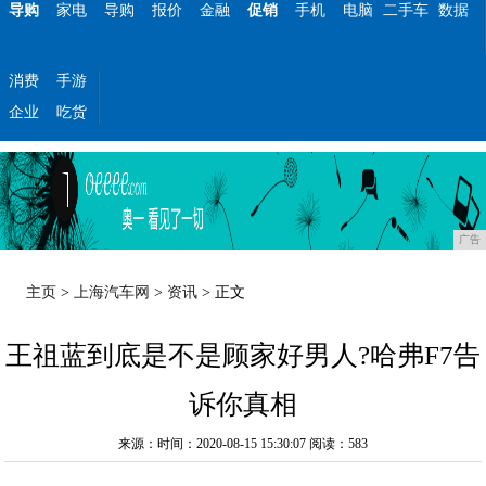
导购
家电
导购
报价
金融
促销
手机
电脑
二手车
数据
消费
手游
企业
吃货
广告
主页
>
上海汽车网
>
资讯
> 正文
王祖蓝到底是不是顾家好男人?哈弗F7告
诉你真相
来源：时间：2020-08-15 15:30:07
阅读：583