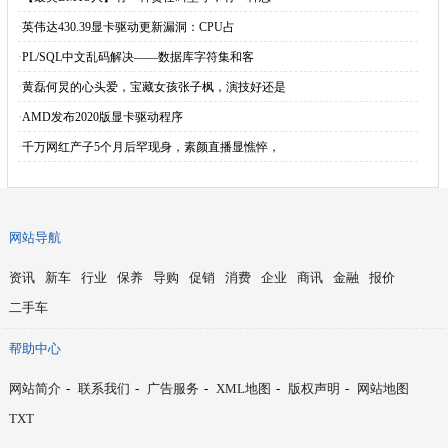
·
英伟达430.39显卡驱动更新漏洞：CPU占
·
PL/SQL中文乱码解决——数据库字符集和客
·
黄磊何炅的心头爱，宝藏女孩张子枫，演技好还是
·
AMD发布2020版显卡驱动程序
·
千万网红产子5个月后罕现身，素颜直播显憔悴，
网站导航
资讯
新车
行业
保养
导购
促销
消费
企业
商讯
金融
报价
二手车
帮助中心
网站简介
-
联系我们
-
广告服务
-
XML地图
-
版权声明
-
网站地图
TXT