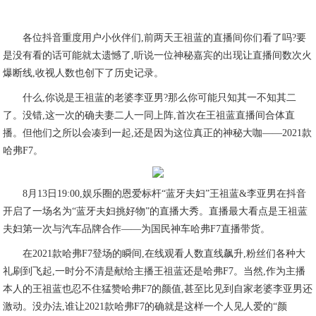
各位抖音重度用户小伙伴们,前两天王祖蓝的直播间你们看了吗?要
是没有看的话可能就太遗憾了,听说一位神秘嘉宾的出现让直播间数次火
爆断线,收视人数也创下了历史记录。
什么,你说是王祖蓝的老婆李亚男?那么你可能只知其一不知其二
了。没错,这一次的确夫妻二人一同上阵,首次在王祖蓝直播间合体直
播。但他们之所以会凑到一起,还是因为这位真正的神秘大咖——2021款
哈弗F7。
8月13日19:00,娱乐圈的恩爱标杆“蓝牙夫妇”王祖蓝&李亚男在抖音
开启了一场名为“蓝牙夫妇挑好物”的直播大秀。直播最大看点是王祖蓝
夫妇第一次与汽车品牌合作——为国民神车哈弗F7直播带货。
在2021款哈弗F7登场的瞬间,在线观看人数直线飙升,粉丝们各种大
礼刷到飞起,一时分不清是献给主播王祖蓝还是哈弗F7。当然,作为主播
本人的王祖蓝也忍不住猛赞哈弗F7的颜值,甚至比见到自家老婆李亚男还
激动。没办法,谁让2021款哈弗F7的确就是这样一个人见人爱的“颜