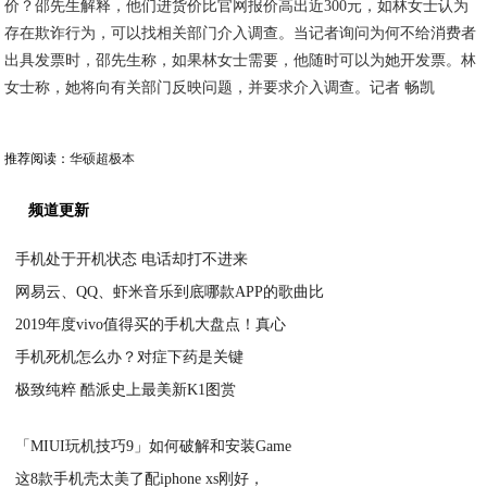
价？邵先生解释，他们进货价比官网报价高出近300元，如林女士认为
存在欺诈行为，可以找相关部门介入调查。当记者询问为何不给消费者
出具发票时，邵先生称，如果林女士需要，他随时可以为她开发票。林
女士称，她将向有关部门反映问题，并要求介入调查。记者 畅凯
推荐阅读：
华硕超极本
频道更新
手机处于开机状态 电话却打不进来
网易云、QQ、虾米音乐到底哪款APP的歌曲比
2020-08-05
2019年度vivo值得买的手机大盘点！真心
2020-08-05
手机死机怎么办？对症下药是关键
2020-08-05
极致纯粹 酷派史上最美新K1图赏
2020-08-05
2020-08-05
「MIUI玩机技巧9」如何破解和安装Game
这8款手机壳太美了配iphone xs刚好，
2020-08-05