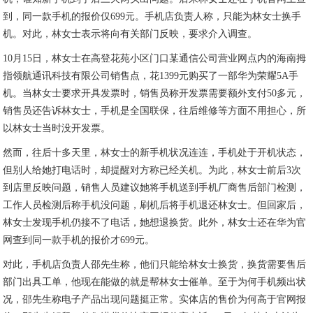
到，同一款手机的报价仅699元。手机店负责人称，只能为林女士换手
机。对此，林女士表示将向有关部门反映，要求介入调查。
10月15日，林女士在高登花苑小区门口某通信公司营业网点内的海南拇
指领航通讯科技有限公司销售点，花1399元购买了一部华为荣耀5A手
机。当林女士要求开具发票时，销售员称开发票需要额外支付50多元，
销售员还告诉林女士，手机是全国联保，往后维修等方面不用担心，所
以林女士当时没开发票。
然而，往后十多天里，林女士的新手机状况连连，手机处于开机状态，
但别人给她打电话时，却提醒对方称已经关机。为此，林女士前后3次
到店里反映问题，销售人员建议她将手机送到手机厂商售后部门检测，
工作人员检测后称手机没问题，刷机后将手机退还林女士。但回家后，
林女士发现手机仍接不了电话，她想退换货。此外，林女士还在华为官
网查到同一款手机的报价才699元。
对此，手机店负责人邵先生称，他们只能给林女士换货，换货需要售后
部门出具工单，他现在能做的就是帮林女士催单。至于为何手机频出状
况，邵先生称电子产品出现问题挺正常。实体店的售价为何高于官网报