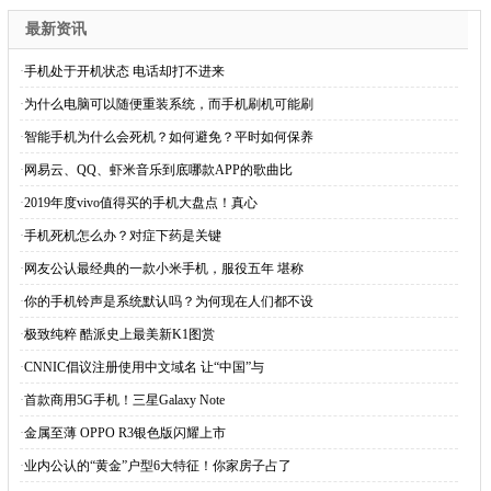
最新资讯
·
手机处于开机状态 电话却打不进来
·
为什么电脑可以随便重装系统，而手机刷机可能刷
·
智能手机为什么会死机？如何避免？平时如何保养
·
网易云、QQ、虾米音乐到底哪款APP的歌曲比
·
2019年度vivo值得买的手机大盘点！真心
·
手机死机怎么办？对症下药是关键
·
网友公认最经典的一款小米手机，服役五年 堪称
·
你的手机铃声是系统默认吗？为何现在人们都不设
·
极致纯粹 酷派史上最美新K1图赏
·
CNNIC倡议注册使用中文域名 让“中国”与
·
首款商用5G手机！三星Galaxy Note
·
金属至薄 OPPO R3银色版闪耀上市
·
业内公认的“黄金”户型6大特征！你家房子占了