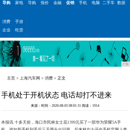
导购
家电
导购
报价
金融
促销
手机
电脑
二手车
数据
消费
手游
企业
吃货
广告
主页
>
上海汽车网
>
消费
> 正文
手机处于开机状态 电话却打不进来
来源：时间：2020-08-05 08:01:31
阅读：1914
本报讯 十多天前，海口市民林女士花1399元买了一部华为荣耀5A手
机，谁知新手机到手后三天两头出问题。后来林女士还在手机官网上查