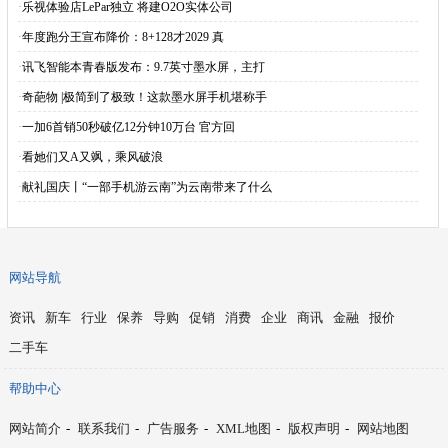
·
乐视体验店LePar独立 将建O2O实体公司
·
年度跑分王宣布降价：8+128才2029 真
·
讯飞智能本青春版发布：9.7英寸墨水屏，主打
·
奇葩物 |极简到了极致！这款墨水屏手机堪称手
·
一加6首销50秒破亿12分钟10万台 官方回
·
看她们又A又飒，乘风破浪
·
献礼国庆丨“一部手机游云南”为云南带来了什么
网站导航
资讯
新车
行业
保养
导购
促销
消费
企业
商讯
金融
报价
二手车
帮助中心
网站简介
-
联系我们
-
广告服务
-
XML地图
-
版权声明
-
网站地图