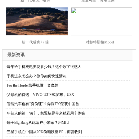
新一代瑞虎7 /瑞虎
质量可靠，奇瑞全新一
新一代瑞虎7 / 瑞
对标特斯拉Model
最新资讯
·
每年给手机充电要花多少钱？这个数字很感人
·
手机进灰怎么办？教你如何快速清灰
·
For the Horde 给手机做一套魔兽
·
父母机的首选！VIVO U3正式发布，U3X
·
智能汽车也有“身份证”？奔腾T99荣获中国首
·
年轻人的第一辆车，凯翼炫界带来精彩用车体验
·
锤子Big Bang从此落户小米家？用MIU
·
三星手机在中国从20%份额跌至1%，而营收则