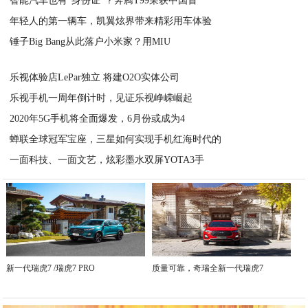
智能汽车也有“身份证”？奔腾T99荣获中国首
2020-08-01
年轻人的第一辆车，凯翼炫界带来精彩用车体验
2020-07-31
锤子Big Bang从此落户小米家？用MIU
2020-07-31
2020-07-31
乐视体验店LePar独立 将建O2O实体公司
乐视手机一周年倒计时，见证乐视峥嵘崛起
2020-07-31
2020年5G手机将全面爆发，6月份或成为4
2020-07-31
蝉联全球冠军宝座，三星如何实现手机红海时代的
2020-07-31
一面科技、一面文艺，炫彩墨水双屏YOTA3手
2020-07-31
2020-07-31
新一代瑞虎7 /瑞虎7 PRO
质量可靠，奇瑞全新一代瑞虎7