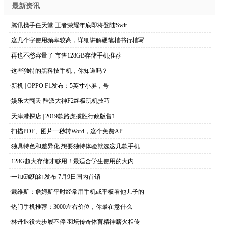
最新资讯
·
腾讯携手任天堂 王者荣耀年底即将登陆Swit
·
这几个字使用频率较高，详细讲解硬笔楷书行楷写
·
再也不愁容量了 市售128GB存储手机推荐
·
这些独特的黑科技手机，你知道吗？
·
新机 | OPPO F1发布：5英寸小屏，号
·
娱乐大翻天 酷派大神F2终极玩机技巧
·
天津港探店 | 2019款路虎揽胜行政版售1
·
扫描PDF、图片一秒转Word，这个免费AP
·
独具特色和差异化 想要独特体验就选这几款手机
·
128G超大存储才够用！最适合学生使用的大内
·
一加6琥珀红发布 7月9日国内首销
·
戴维斯：詹姆斯平时经常用手机或平板看他儿子的
·
热门手机推荐：3000左右价位，你最在意什么
·
林丹退役去步履不停 羽坛传奇体育精神薪火相传