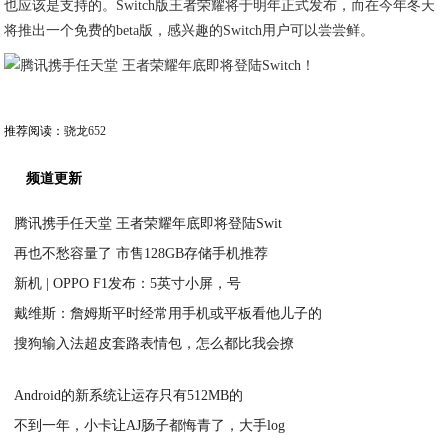
也应该是支持的。Switch版王者荣耀将于明年正式发布，而在今年冬天
将推出一个免费的beta版，感兴趣的Switch用户可以尝尝鲜。
推荐阅读：
骁龙652
频道更新
腾讯携手任天堂 王者荣耀年底即将登陆Swit
再也不愁容量了 市售128GB存储手机推荐
2020-07-21
新机 | OPPO F1发布：5英寸小屏，号
2020-07-21
戴维斯：詹姆斯平时经常用手机或平板看他儿子的
2020-07-21
搜狗输入法超皮套路表情包，怎么都比我会撩
2020-07-21
2020-07-21
Android的新系统让运存只有512MB的
不到一年，小卡让AJ肠子都悔青了，大手log
2020-07-21