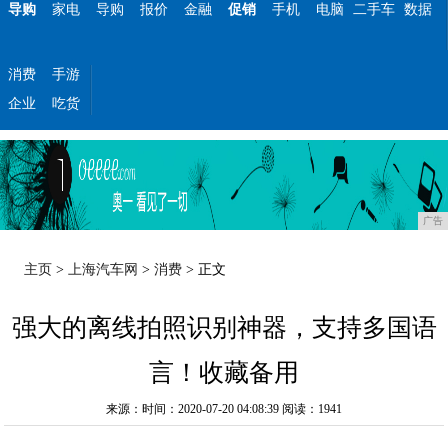
导购
家电
导购
报价
金融
促销
手机
电脑
二手车
数据
消费
手游
企业
吃货
广告
主页
>
上海汽车网
>
消费
> 正文
强大的离线拍照识别神器，支持多国语
言！收藏备用
来源：时间：2020-07-20 04:08:39
阅读：1941