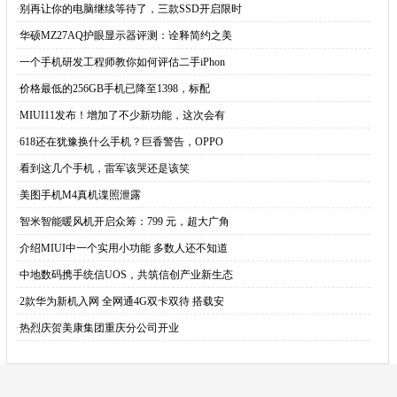
·
别再让你的电脑继续等待了，三款SSD开启限时
·
华硕MZ27AQ护眼显示器评测：诠释简约之美
·
一个手机研发工程师教你如何评估二手iPhon
·
价格最低的256GB手机已降至1398，标配
·
MIUI11发布！增加了不少新功能，这次会有
·
618还在犹豫换什么手机？巨香警告，OPPO
·
看到这几个手机，雷军该哭还是该笑
·
美图手机M4真机谍照泄露
·
智米智能暖风机开启众筹：799 元，超大广角
·
介绍MIUI中一个实用小功能 多数人还不知道
·
中地数码携手统信UOS，共筑信创产业新生态
·
2款华为新机入网 全网通4G双卡双待 搭载安
·
热烈庆贺美康集团重庆分公司开业