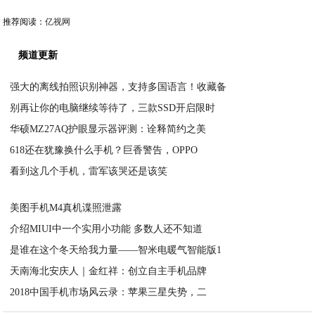
推荐阅读：
亿视网
频道更新
强大的离线拍照识别神器，支持多国语言！收藏备
别再让你的电脑继续等待了，三款SSD开启限时
2020-07-20
华硕MZ27AQ护眼显示器评测：诠释简约之美
2020-07-19
618还在犹豫换什么手机？巨香警告，OPPO
2020-07-19
看到这几个手机，雷军该哭还是该笑
2020-07-19
2020-07-19
美图手机M4真机谍照泄露
介绍MIUI中一个实用小功能 多数人还不知道
2020-07-19
是谁在这个冬天给我力量——智米电暖气智能版1
2020-07-19
天南海北安庆人｜金红祥：创立自主手机品牌
2020-07-19
2018中国手机市场风云录：苹果三星失势，二
2020-07-19
2020-07-19