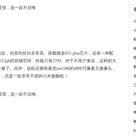
·
·
·
·
，但其性价比非常高。搭载骁龙855 plus芯片，还有一种配
·
512gb的存储空间，价格只有2799。对于不用户来说，这样的大
·
了。此外，该机还拥有索尼imx586的4800万像素主摄像头，
不缺，也是一款非常不错的小米旗舰机！
·
·
三
·
·
·
·
·