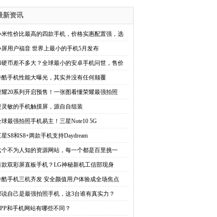
最新资讯
小米性价比最高的四款手机，价格实惠配置强，选
小屏用户福音 世界上最小的手机5月发布
和硬币差不多大？全球最小的安卓手机问世，售价
奇酷手机性能大曝光，其实并没有任何颠覆
荣耀20系列开启预售！一张图看懂荣耀最强拍照
更灵敏的手机触摸屏，源自自组装
全球最强拍照手机易主！三星Note10 5G
星S8和S8+两款手机支持Daydream
六个不为人知的资源网站，每一个都是百里挑一
首款双彩屏直板手机？LG神秘新机工信部现身
奇酷手机三机齐发 安全颜值用户体验成全场焦点
都说自己是最强拍照手机，这3台谁有真实力？
APP和手机网站有哪些不同？