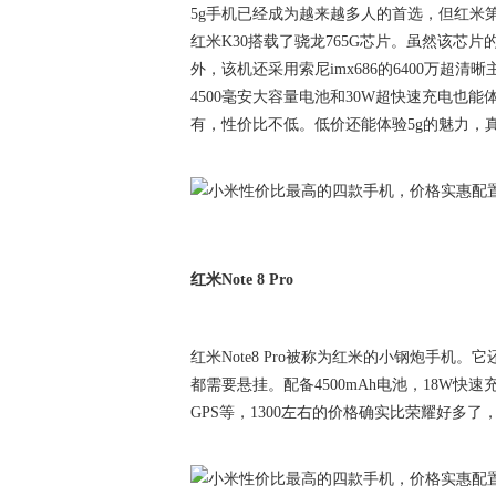
5g手机已经成为越来越多人的首选，但红米第
红米K30搭载了骁龙765G芯片。虽然该芯片
外，该机还采用索尼imx686的6400万
4500毫安大容量电池和30W超快速充电也能
有，性价比不低。低价还能体验5g的魅力，
红米Note 8 Pro
红米Note8 Pro被称为红米的小钢炮手机
都需要悬挂。配备4500mAh电池，18W快
GPS等，1300左右的价格确实比荣耀好多