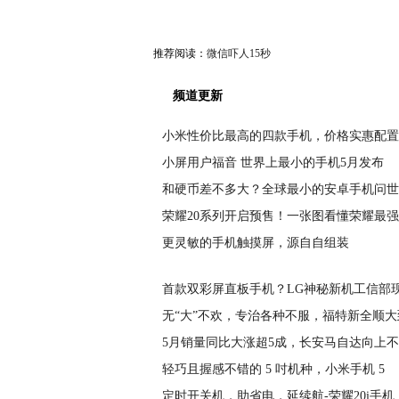
推荐阅读：
微信吓人15秒
频道更新
小米性价比最高的四款手机，价格实惠配置
小屏用户福音 世界上最小的手机5月发布
和硬币差不多大？全球最小的安卓手机问世
荣耀20系列开启预售！一张图看懂荣耀最
更灵敏的手机触摸屏，源自自组装
首款双彩屏直板手机？LG神秘新机工信部
无“大”不欢，专治各种不服，福特新全顺大
5月销量同比大涨超5成，长安马自达向上
轻巧且握感不错的 5 吋机种，小米手机 5
定时开关机，助省电，延续航-荣耀20i手机