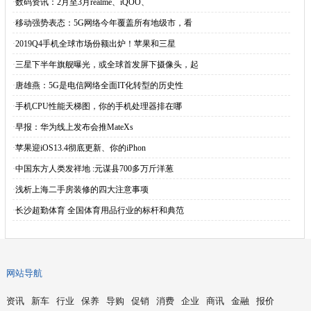
·
数码资讯：2月至3月realme、iQOO、
·
移动强势表态：5G网络今年覆盖所有地级市，看
·
2019Q4手机全球市场份额出炉！苹果和三星
·
三星下半年旗舰曝光，或全球首发屏下摄像头，起
·
唐雄燕：5G是电信网络全面IT化转型的历史性
·
手机CPU性能天梯图，你的手机处理器排在哪
·
早报：华为线上发布会推MateXs
·
苹果迎iOS13.4彻底更新、你的iPhon
·
中国东方人类发祥地 :元谋县700多万斤洋葱
·
浅析上海二手房装修的四大注意事项
·
长沙超勤体育 全国体育用品行业的标杆和典范
网站导航
资讯
新车
行业
保养
导购
促销
消费
企业
商讯
金融
报价