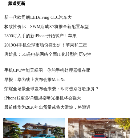
频道更新
新一代欧司朗LEDriving CLC汽车大
极致性价比！SWM斯威X7将推全新配置车型
2020-04-29
2800可入手的新iPhone开始试产！苹果
2020-04-29
2019Q4手机全球市场份额出炉！苹果和三星
2020-04-29
唐雄燕：5G是电信网络全面IT化转型的历史性
2020-04-29
2020-04-29
手机CPU性能天梯图，你的手机处理器排在哪
早报：华为线上发布会推MateXs
2020-04-29
荣耀全场景全球发布会来袭：即将告别谷歌服务？
2020-04-29
iPhone12更多详细规格曝光相机将会强大
2020-04-29
最前线华为2020年出货量或将大滑坡，将遭遇
2020-04-29
2020-04-29