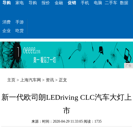
导购
家电
导购
报价
金融
促销
手机
电脑
二手车
数据
消费
手游
企业
吃货
广告
主页
>
上海汽车网
>
资讯
> 正文
新一代欧司朗LEDriving CLC汽车大灯上
市
来源：时间：2020-04-29 11:33:05
阅读：1735