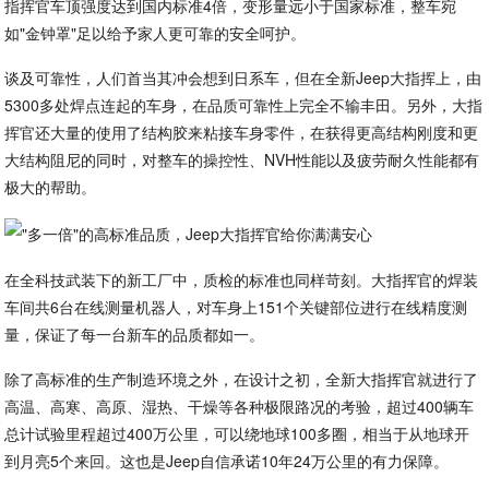
指挥官车顶强度达到国内标准4倍，变形量远小于国家标准，整车宛
如"金钟罩"足以给予家人更可靠的安全呵护。
谈及可靠性，人们首当其冲会想到日系车，但在全新Jeep大指挥上，由
5300多处焊点连起的车身，在品质可靠性上完全不输丰田。另外，大指
挥官还大量的使用了结构胶来粘接车身零件，在获得更高结构刚度和更
大结构阻尼的同时，对整车的操控性、NVH性能以及疲劳耐久性能都有
极大的帮助。
在全科技武装下的新工厂中，质检的标准也同样苛刻。大指挥官的焊装
车间共6台在线测量机器人，对车身上151个关键部位进行在线精度测
量，保证了每一台新车的品质都如一。
除了高标准的生产制造环境之外，在设计之初，全新大指挥官就进行了
高温、高寒、高原、湿热、干燥等各种极限路况的考验，超过400辆车
总计试验里程超过400万公里，可以绕地球100多圈，相当于从地球开
到月亮5个来回。这也是Jeep自信承诺10年24万公里的有力保障。