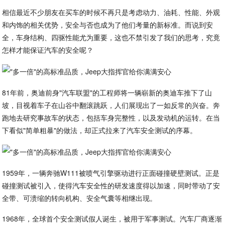
相信最近不少朋友在买车的时候不再只是考虑动力、油耗、性能、外观
和内饰的相关优势，安全与否也成为了他们考量的新标准。而说到安
全，车身结构、四驱性能尤为重要，这也不禁引发了我们的思考，究竟
怎样才能保证汽车的安全呢？
81年前，奥迪前身"汽车联盟"的工程师将一辆崭新的奥迪车推下了山
坡，目视着车子在山谷中翻滚跳跃，人们展现出了一如反常的兴奋。奔
跑地去研究事故车的状态，包括车身完整性，以及发动机的运转。在当
下看似"简单粗暴"的做法，却正式拉来了汽车安全测试的序幕。
1959年，一辆奔驰W111被喷气引擎驱动进行正面碰撞硬壁测试。正是
碰撞测试被引入，使得汽车安全性的研发速度得以加速，同时带动了安
全带、可溃缩的转向机构、安全气囊等相继出现。
1968年，全球首个安全测试假人诞生，被用于军事测试。汽车厂商逐渐