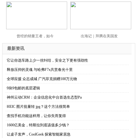
曾经的销量王者，如今
出海记｜拜腾在美国发
最新资讯
·
它让你选车路上少一丝纠结，安全之下更有强劲性
·
释放压抑的灵魂 与哈弗F7x共赏春光十里
·
全球应援 众志成城 广汽菲克捐赠100万元物
·
9块9包邮的底层逻辑
·
神州云动CRM：企业信息化中台首选生态型Pa
·
HEIC 图片批量转 jpg？这个方法很简单
·
查找手机功能这样用，让你失而复得
·
1600亿美金，特斯拉到底该值多少钱？
·
让桌子发声，CoolGeek 探索智能家居急