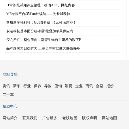
·
IT常识笔试知识点整理：移动APP、网红内容
·
ME专属平台/351km长续航——为长城欧拉
·
斯威新车福利社：G01骨折价，1元抄底速秒！
·
安洁科技基本面分析-特斯拉叠加苹果供应商
·
疫之所在，初心所向，新羿生物自主研发的数字P
·
品牌影响力日益扩大 天源长寿村欲做大做强海外
网站导航
资讯
新车
行业
保养
导购
促销
消费
企业
商讯
金融
报价
二手车
帮助中心
网站简介
-
联系我们
-
广告服务
-
老版地图
-
版权声明
-
网站地图