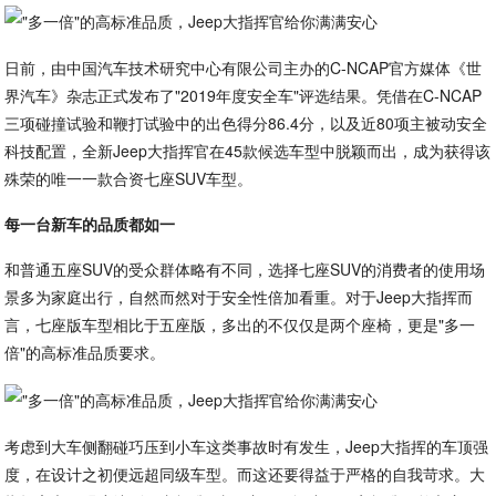
日前，由中国汽车技术研究中心有限公司主办的C-NCAP官方媒体《世
界汽车》杂志正式发布了"2019年度安全车"评选结果。凭借在C-NCAP
三项碰撞试验和鞭打试验中的出色得分86.4分，以及近80项主被动安全
科技配置，全新Jeep大指挥官在45款候选车型中脱颖而出，成为获得该
殊荣的唯一一款合资七座SUV车型。
每一台新车的品质都如一
和普通五座SUV的受众群体略有不同，选择七座SUV的消费者的使用场
景多为家庭出行，自然而然对于安全性倍加看重。对于Jeep大指挥而
言，七座版车型相比于五座版，多出的不仅仅是两个座椅，更是"多一
倍"的高标准品质要求。
考虑到大车侧翻碰巧压到小车这类事故时有发生，Jeep大指挥的车顶强
度，在设计之初便远超同级车型。而这还要得益于严格的自我苛求。大