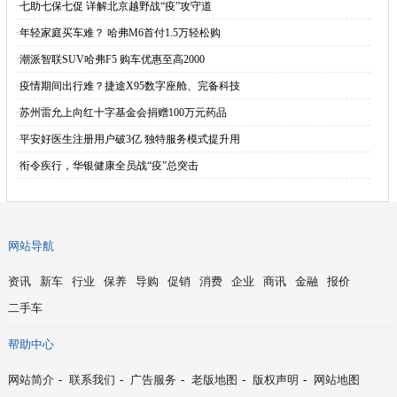
·
七助七保七促 详解北京越野战“疫”攻守道
·
年轻家庭买车难？ 哈弗M6首付1.5万轻松购
·
潮派智联SUV哈弗F5 购车优惠至高2000
·
疫情期间出行难？捷途X95数字座舱、完备科技
·
苏州雷允上向红十字基金会捐赠100万元药品
·
平安好医生注册用户破3亿 独特服务模式提升用
·
衔令疾行，华银健康全员战“疫”总突击
网站导航
资讯
新车
行业
保养
导购
促销
消费
企业
商讯
金融
报价
二手车
帮助中心
网站简介
-
联系我们
-
广告服务
-
老版地图
-
版权声明
-
网站地图