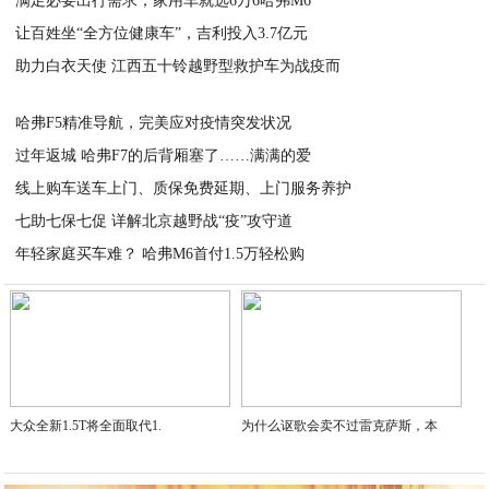
满足必要出行需求，家用车就选6万6哈弗M6
2020-02-11
让百姓坐“全方位健康车”，吉利投入3.7亿元
2020-02-11
助力白衣天使 江西五十铃越野型救护车为战疫而
2020-02-11
2020-02-10
哈弗F5精准导航，完美应对疫情突发状况
过年返城 哈弗F7的后背厢塞了……满满的爱
2020-02-10
线上购车送车上门、质保免费延期、上门服务养护
2020-02-10
七助七保七促 详解北京越野战“疫”攻守道
2020-02-10
年轻家庭买车难？ 哈弗M6首付1.5万轻松购
2020-02-10
2020-02-10
大众全新1.5T将全面取代1.
为什么讴歌会卖不过雷克萨斯，本