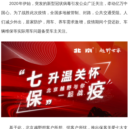
2020年伊始，突发的新型冠状病毒引发公众广泛关注，牵动亿万中
国心。为了战胜此次疫情，全国多地被管制、封路，公共交通受阻。人
们减少外出，居家防护，用车、养车需求激增，疫情期间个贷还款、车
辆维保等实际用车问题备受车主关注。
基于此，北京越野想客户所想、忧客户所忧，推出保客关爱七大支