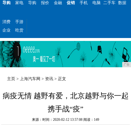
导购
家电
导购
报价
金融
促销
手机
电脑
二手车
数据
消费
手游
企业
吃货
广告
主页
>
上海汽车网
>
资讯
> 正文
病疫无情 越野有爱，北京越野与你一起
携手战“疫”
来源：时间：2020-02-12 13:57:08
阅读：149