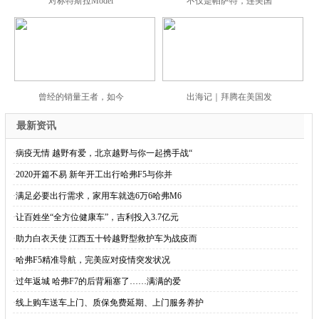
对标特斯拉Model
不仅是帕萨特，连美国
曾经的销量王者，如今
出海记｜拜腾在美国发
最新资讯
·
病疫无情 越野有爱，北京越野与你一起携手战“
·
2020开篇不易 新年开工出行哈弗F5与你并
·
满足必要出行需求，家用车就选6万6哈弗M6
·
让百姓坐“全方位健康车”，吉利投入3.7亿元
·
助力白衣天使 江西五十铃越野型救护车为战疫而
·
哈弗F5精准导航，完美应对疫情突发状况
·
过年返城 哈弗F7的后背厢塞了……满满的爱
·
线上购车送车上门、质保免费延期、上门服务养护